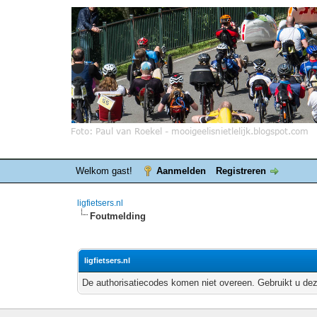
Welkom gast!
Aanmelden
Registreren
ligfietsers.nl
Foutmelding
ligfietsers.nl
De authorisatiecodes komen niet overeen. Gebruikt u dez