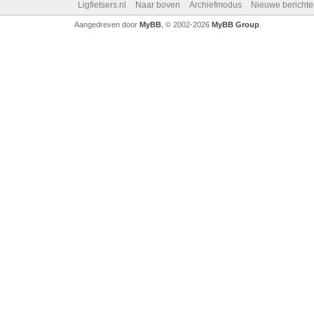
Ligfietsers.nl
Naar boven
Archiefmodus
Nieuwe berichte
Aangedreven door
MyBB
, © 2002-2026
MyBB Group
.