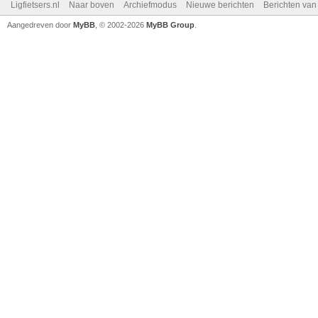
Ligfietsers.nl
Naar boven
Archiefmodus
Nieuwe berichten
Berichten va
Aangedreven door
MyBB
, © 2002-2026
MyBB Group
.