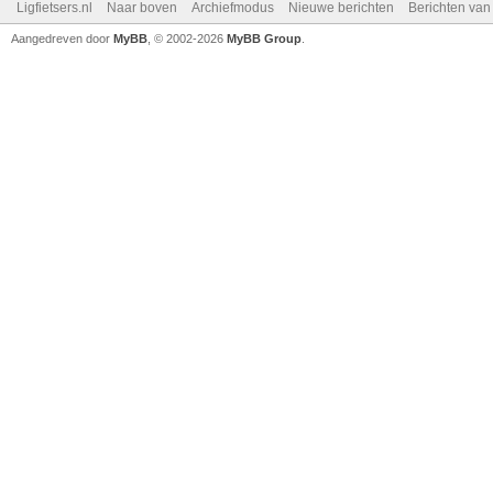
Ligfietsers.nl
Naar boven
Archiefmodus
Nieuwe berichten
Berichten va
Aangedreven door
MyBB
, © 2002-2026
MyBB Group
.