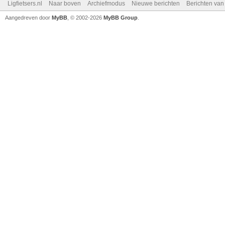
Ligfietsers.nl
Naar boven
Archiefmodus
Nieuwe berichten
Berichten va
Aangedreven door
MyBB
, © 2002-2026
MyBB Group
.