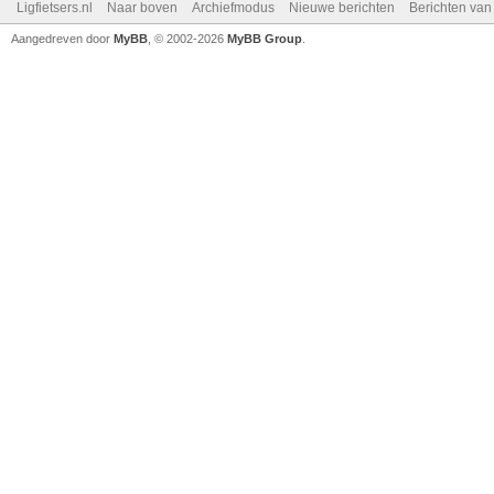
Ligfietsers.nl
Naar boven
Archiefmodus
Nieuwe berichten
Berichten va
Aangedreven door
MyBB
, © 2002-2026
MyBB Group
.