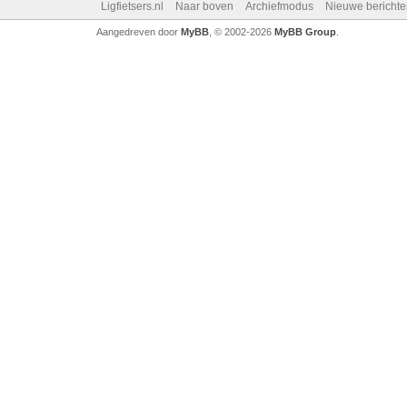
Ligfietsers.nl
Naar boven
Archiefmodus
Nieuwe berichte
Aangedreven door
MyBB
, © 2002-2026
MyBB Group
.