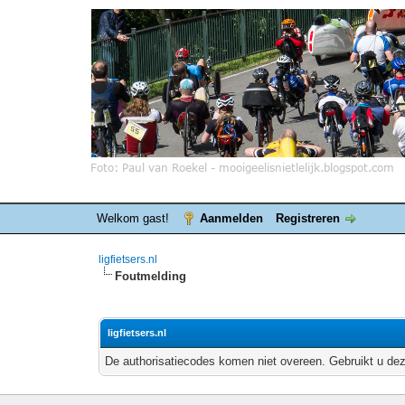
Welkom gast!
Aanmelden
Registreren
ligfietsers.nl
Foutmelding
ligfietsers.nl
De authorisatiecodes komen niet overeen. Gebruikt u dez