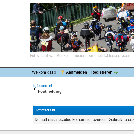
Welkom gast!
Aanmelden
Registreren
ligfietsers.nl
Foutmelding
ligfietsers.nl
De authorisatiecodes komen niet overeen. Gebruikt u dez