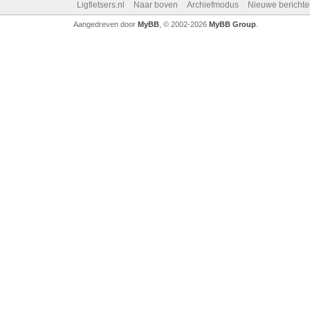
Ligfietsers.nl
Naar boven
Archiefmodus
Nieuwe berichte
Aangedreven door
MyBB
, © 2002-2026
MyBB Group
.