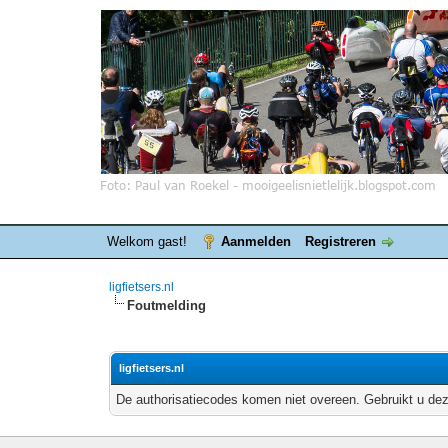
Welkom gast!
Aanmelden
Registreren
ligfietsers.nl
Foutmelding
ligfietsers.nl
De authorisatiecodes komen niet overeen. Gebruikt u dez