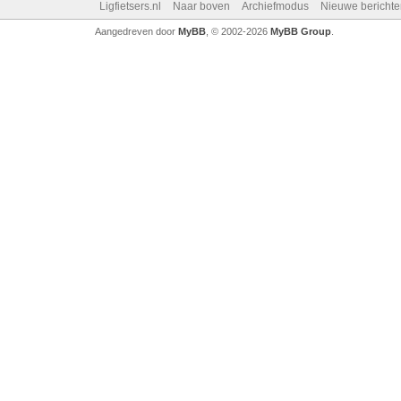
Ligfietsers.nl
Naar boven
Archiefmodus
Nieuwe berichte
Aangedreven door
MyBB
, © 2002-2026
MyBB Group
.