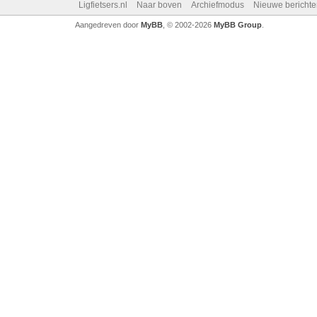
Ligfietsers.nl
Naar boven
Archiefmodus
Nieuwe berichte
Aangedreven door
MyBB
, © 2002-2026
MyBB Group
.