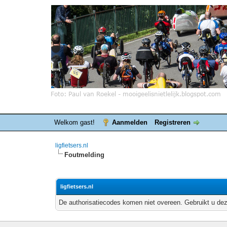
Welkom gast!
Aanmelden
Registreren
ligfietsers.nl
Foutmelding
ligfietsers.nl
De authorisatiecodes komen niet overeen. Gebruikt u dez