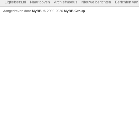
Ligfietsers.nl
Naar boven
Archiefmodus
Nieuwe berichten
Berichten va
Aangedreven door
MyBB
, © 2002-2026
MyBB Group
.