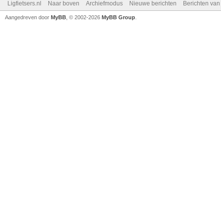
Ligfietsers.nl
Naar boven
Archiefmodus
Nieuwe berichten
Berichten va
Aangedreven door
MyBB
, © 2002-2026
MyBB Group
.