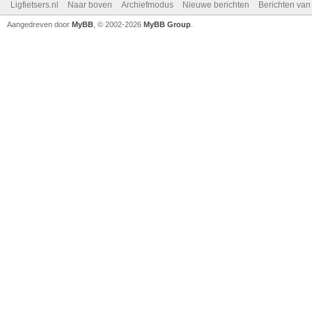
Ligfietsers.nl
Naar boven
Archiefmodus
Nieuwe berichten
Berichten va
Aangedreven door
MyBB
, © 2002-2026
MyBB Group
.