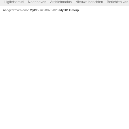
Ligfietsers.nl
Naar boven
Archiefmodus
Nieuwe berichten
Berichten va
Aangedreven door
MyBB
, © 2002-2026
MyBB Group
.