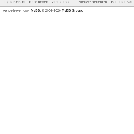
Ligfietsers.nl
Naar boven
Archiefmodus
Nieuwe berichten
Berichten va
Aangedreven door
MyBB
, © 2002-2026
MyBB Group
.