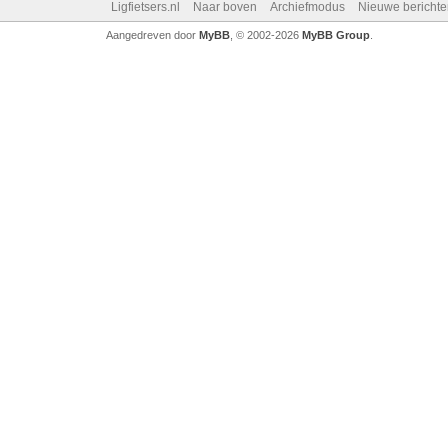
Ligfietsers.nl
Naar boven
Archiefmodus
Nieuwe berichte
Aangedreven door
MyBB
, © 2002-2026
MyBB Group
.