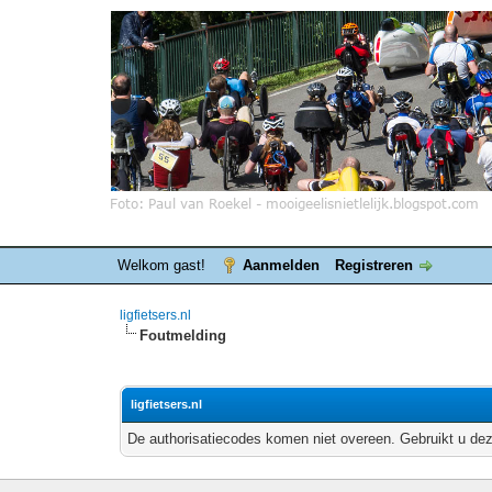
Welkom gast!
Aanmelden
Registreren
ligfietsers.nl
Foutmelding
ligfietsers.nl
De authorisatiecodes komen niet overeen. Gebruikt u dez