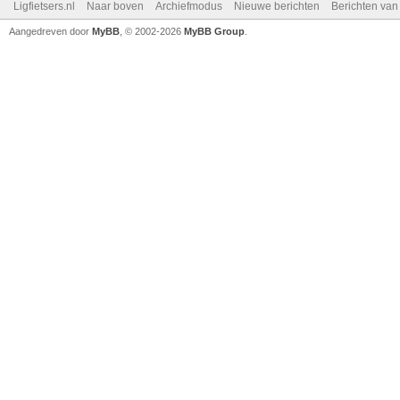
Ligfietsers.nl
Naar boven
Archiefmodus
Nieuwe berichten
Berichten va
Aangedreven door
MyBB
, © 2002-2026
MyBB Group
.