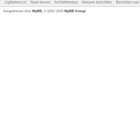
Ligfietsers.nl
Naar boven
Archiefmodus
Nieuwe berichten
Berichten va
Aangedreven door
MyBB
, © 2002-2026
MyBB Group
.