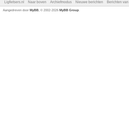
Ligfietsers.nl
Naar boven
Archiefmodus
Nieuwe berichten
Berichten va
Aangedreven door
MyBB
, © 2002-2026
MyBB Group
.