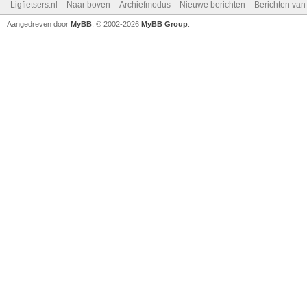
Ligfietsers.nl
Naar boven
Archiefmodus
Nieuwe berichten
Berichten va
Aangedreven door
MyBB
, © 2002-2026
MyBB Group
.