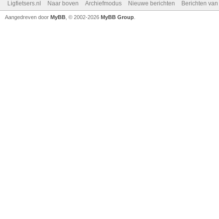
Ligfietsers.nl
Naar boven
Archiefmodus
Nieuwe berichten
Berichten va
Aangedreven door
MyBB
, © 2002-2026
MyBB Group
.