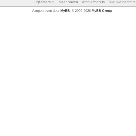
Ligfietsers.nl
Naar boven
Archiefmodus
Nieuwe berichte
Aangedreven door
MyBB
, © 2002-2026
MyBB Group
.