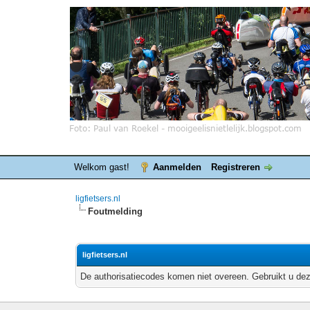
Welkom gast!
Aanmelden
Registreren
ligfietsers.nl
Foutmelding
ligfietsers.nl
De authorisatiecodes komen niet overeen. Gebruikt u dez