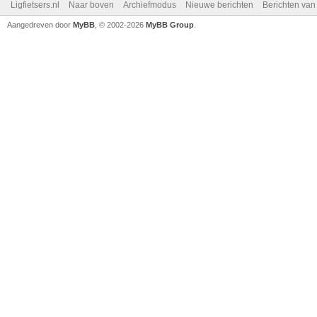
Ligfietsers.nl
Naar boven
Archiefmodus
Nieuwe berichten
Berichten va
Aangedreven door
MyBB
, © 2002-2026
MyBB Group
.