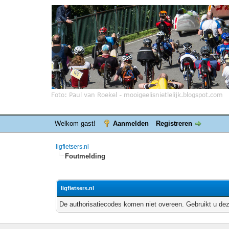
Welkom gast!
Aanmelden
Registreren
ligfietsers.nl
Foutmelding
ligfietsers.nl
De authorisatiecodes komen niet overeen. Gebruikt u dez