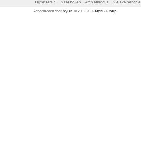
Ligfietsers.nl
Naar boven
Archiefmodus
Nieuwe berichte
Aangedreven door
MyBB
, © 2002-2026
MyBB Group
.