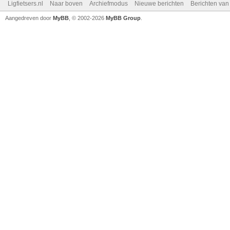
Ligfietsers.nl
Naar boven
Archiefmodus
Nieuwe berichten
Berichten va
Aangedreven door
MyBB
, © 2002-2026
MyBB Group
.