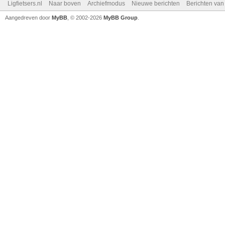
Ligfietsers.nl
Naar boven
Archiefmodus
Nieuwe berichten
Berichten va
Aangedreven door
MyBB
, © 2002-2026
MyBB Group
.