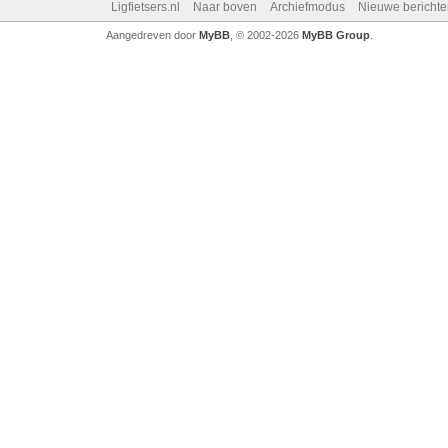
Ligfietsers.nl
Naar boven
Archiefmodus
Nieuwe berichte
Aangedreven door
MyBB
, © 2002-2026
MyBB Group
.