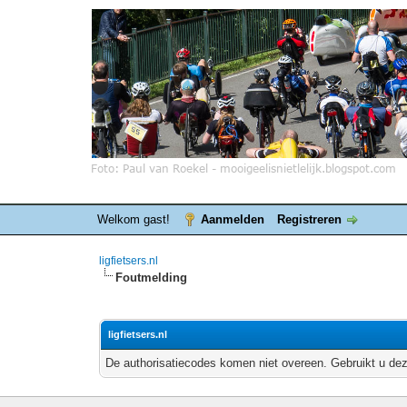
Welkom gast!
Aanmelden
Registreren
ligfietsers.nl
Foutmelding
ligfietsers.nl
De authorisatiecodes komen niet overeen. Gebruikt u dez