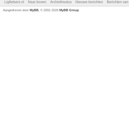
Ligfietsers.nl
Naar boven
Archiefmodus
Nieuwe berichten
Berichten va
Aangedreven door
MyBB
, © 2002-2026
MyBB Group
.