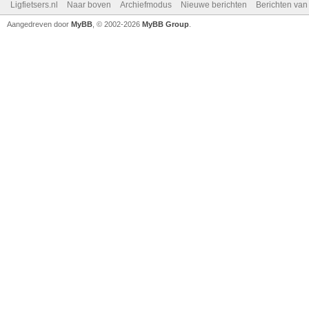
Ligfietsers.nl
Naar boven
Archiefmodus
Nieuwe berichten
Berichten va
Aangedreven door
MyBB
, © 2002-2026
MyBB Group
.