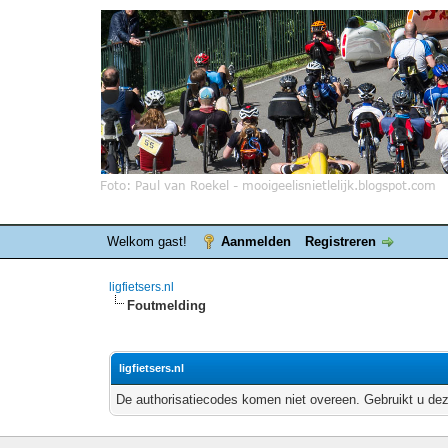
Welkom gast!
Aanmelden
Registreren
ligfietsers.nl
Foutmelding
ligfietsers.nl
De authorisatiecodes komen niet overeen. Gebruikt u dez