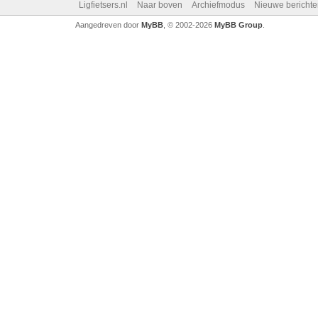
Ligfietsers.nl
Naar boven
Archiefmodus
Nieuwe berichte
Aangedreven door
MyBB
, © 2002-2026
MyBB Group
.