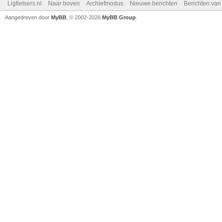
Ligfietsers.nl
Naar boven
Archiefmodus
Nieuwe berichten
Berichten va
Aangedreven door
MyBB
, © 2002-2026
MyBB Group
.