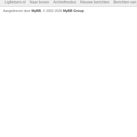
Ligfietsers.nl
Naar boven
Archiefmodus
Nieuwe berichten
Berichten va
Aangedreven door
MyBB
, © 2002-2026
MyBB Group
.