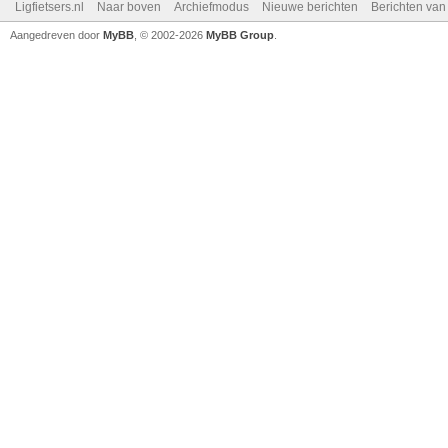
Ligfietsers.nl
Naar boven
Archiefmodus
Nieuwe berichten
Berichten va
Aangedreven door
MyBB
, © 2002-2026
MyBB Group
.