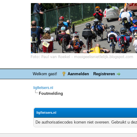
Welkom gast!
Aanmelden
Registreren
ligfietsers.nl
Foutmelding
ligfietsers.nl
De authorisatiecodes komen niet overeen. Gebruikt u dez