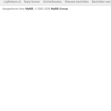
Ligfietsers.nl
Naar boven
Archiefmodus
Nieuwe berichten
Berichten va
Aangedreven door
MyBB
, © 2002-2026
MyBB Group
.