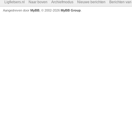
Ligfietsers.nl
Naar boven
Archiefmodus
Nieuwe berichten
Berichten va
Aangedreven door
MyBB
, © 2002-2026
MyBB Group
.