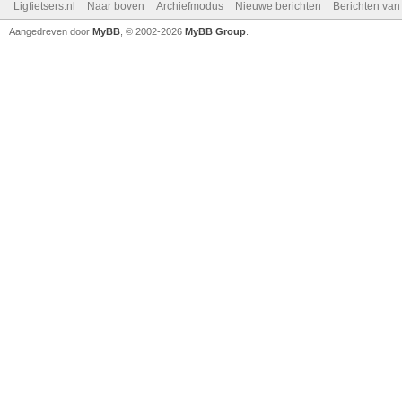
Ligfietsers.nl
Naar boven
Archiefmodus
Nieuwe berichten
Berichten va
Aangedreven door
MyBB
, © 2002-2026
MyBB Group
.