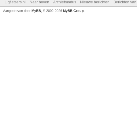
Ligfietsers.nl
Naar boven
Archiefmodus
Nieuwe berichten
Berichten va
Aangedreven door
MyBB
, © 2002-2026
MyBB Group
.