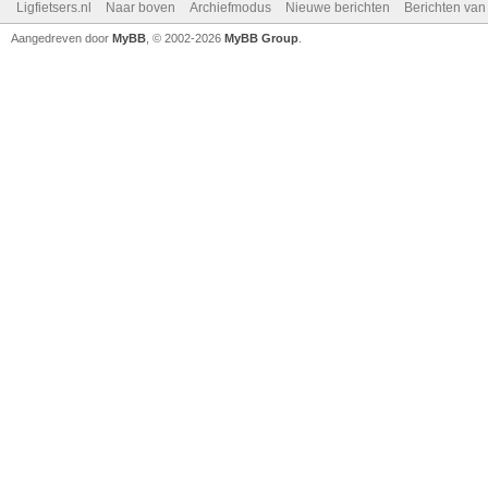
Ligfietsers.nl
Naar boven
Archiefmodus
Nieuwe berichten
Berichten va
Aangedreven door
MyBB
, © 2002-2026
MyBB Group
.