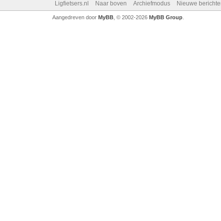
Ligfietsers.nl
Naar boven
Archiefmodus
Nieuwe berichte
Aangedreven door
MyBB
, © 2002-2026
MyBB Group
.