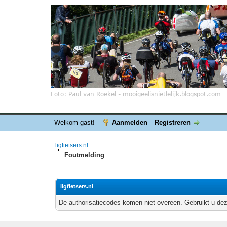
Welkom gast!
Aanmelden
Registreren
ligfietsers.nl
Foutmelding
ligfietsers.nl
De authorisatiecodes komen niet overeen. Gebruikt u dez