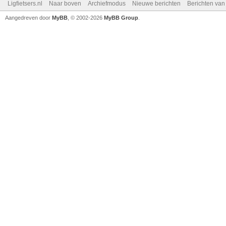
Ligfietsers.nl
Naar boven
Archiefmodus
Nieuwe berichten
Berichten va
Aangedreven door
MyBB
, © 2002-2026
MyBB Group
.