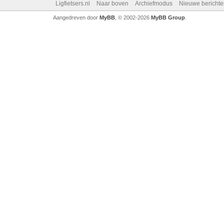
Ligfietsers.nl
Naar boven
Archiefmodus
Nieuwe berichte
Aangedreven door
MyBB
, © 2002-2026
MyBB Group
.