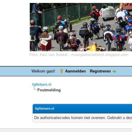
Welkom gast!
Aanmelden
Registreren
ligfietsers.nl
Foutmelding
ligfietsers.nl
De authorisatiecodes komen niet overeen. Gebruikt u dez