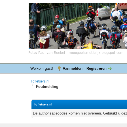
Welkom gast!
Aanmelden
Registreren
ligfietsers.nl
Foutmelding
ligfietsers.nl
De authorisatiecodes komen niet overeen. Gebruikt u dez