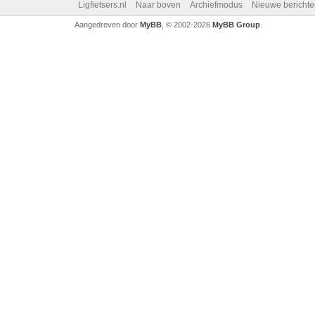
Ligfietsers.nl
Naar boven
Archiefmodus
Nieuwe berichte
Aangedreven door
MyBB
, © 2002-2026
MyBB Group
.