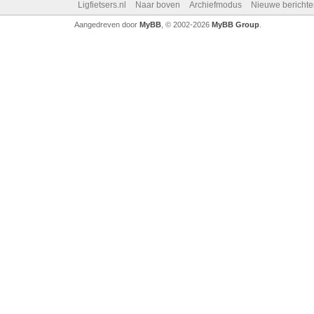
Ligfietsers.nl
Naar boven
Archiefmodus
Nieuwe berichte
Aangedreven door
MyBB
, © 2002-2026
MyBB Group
.