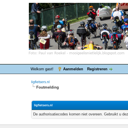
Welkom gast!
Aanmelden
Registreren
ligfietsers.nl
Foutmelding
ligfietsers.nl
De authorisatiecodes komen niet overeen. Gebruikt u dez