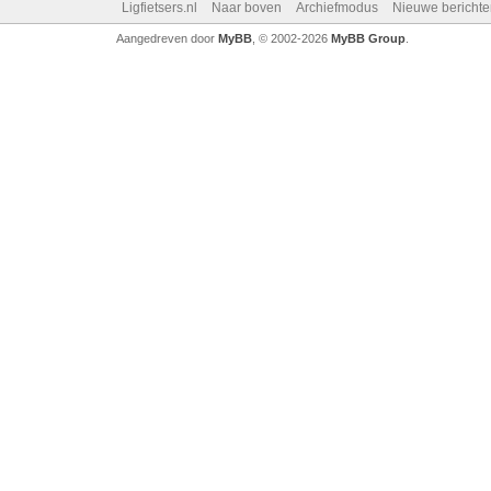
Ligfietsers.nl
Naar boven
Archiefmodus
Nieuwe berichte
Aangedreven door
MyBB
, © 2002-2026
MyBB Group
.