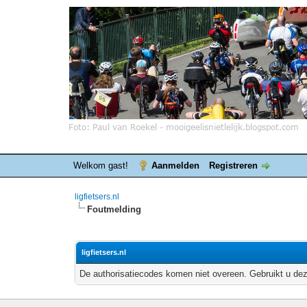
Welkom gast!
Aanmelden
Registreren
ligfietsers.nl
Foutmelding
ligfietsers.nl
De authorisatiecodes komen niet overeen. Gebruikt u dez