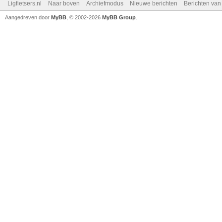
Ligfietsers.nl
Naar boven
Archiefmodus
Nieuwe berichten
Berichten va
Aangedreven door
MyBB
, © 2002-2026
MyBB Group
.