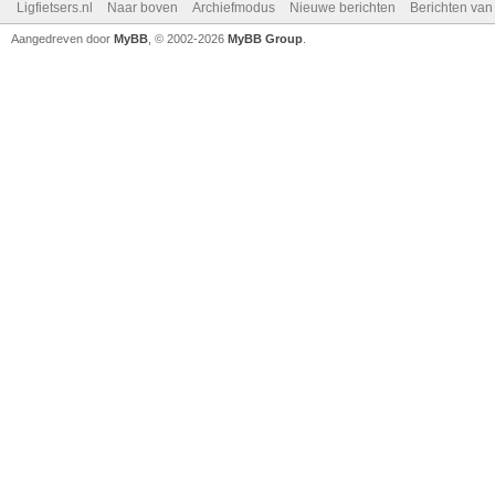
Ligfietsers.nl
Naar boven
Archiefmodus
Nieuwe berichten
Berichten va
Aangedreven door
MyBB
, © 2002-2026
MyBB Group
.