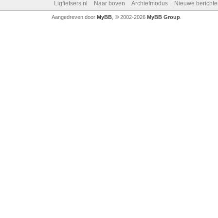
Ligfietsers.nl
Naar boven
Archiefmodus
Nieuwe berichte
Aangedreven door
MyBB
, © 2002-2026
MyBB Group
.