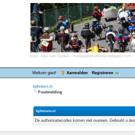
Welkom gast!
Aanmelden
Registreren
ligfietsers.nl
Foutmelding
ligfietsers.nl
De authorisatiecodes komen niet overeen. Gebruikt u dez