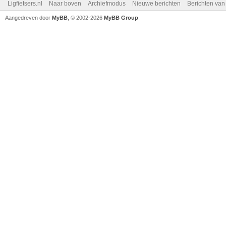
Ligfietsers.nl
Naar boven
Archiefmodus
Nieuwe berichten
Berichten va
Aangedreven door
MyBB
, © 2002-2026
MyBB Group
.