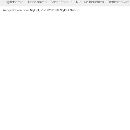
Ligfietsers.nl
Naar boven
Archiefmodus
Nieuwe berichten
Berichten va
Aangedreven door
MyBB
, © 2002-2026
MyBB Group
.