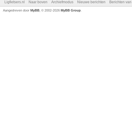
Ligfietsers.nl
Naar boven
Archiefmodus
Nieuwe berichten
Berichten va
Aangedreven door
MyBB
, © 2002-2026
MyBB Group
.